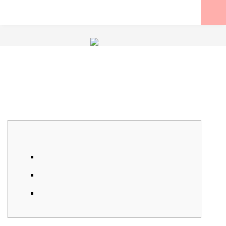
UNCATEGORIZED
CASINO MED SVENSK
PERSON KONCESSIO 2026 +60
TESTADE LAGLIGA CASINON
Content
Spelautomater med fortskridande jackpott
Testa kostnadsfri casino – Slots
Nya svenska språket casinon före storspelare