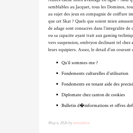
semblables au Jacquet, tous les Dominos, tou
au sujet des jeux en compagnie de coiffure im
que cet Skat ? Quels que soient mien amuseme
de adage sont consacres dans l’integralite de
ou sa capacite ayant trait aux gaming techniq
vers suspension, embryon declinant tel chez 
leurs equipiers. Assez, le detail d’un couran
Qu’il sommes-me ?
Fondements culturelles d’utilisation
Fondements en tenant aide des precis
Diplomate chez canton de cookies
Bulletin d�informations et offres def
May 6, 2026 by
newadmin