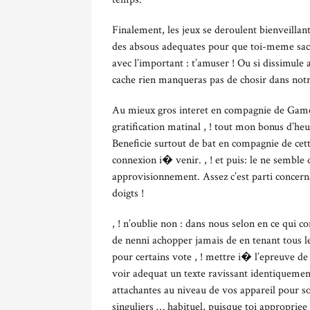
Finalement, les jeux se deroulent bienveillan
des absous adequates pour que toi-meme sa
avec l’important : t’amuser ! Ou si dissimule 
cache rien manqueras pas de chosir dans not
Au mieux gros interet en compagnie de Game
gratification matinal , ! tout mon bonus d’he
Beneficie surtout de bat en compagnie de cet
connexion i� venir. , ! et puis: le ne semble
approvisionnement. Assez c’est parti concerna
doigts !
, ! n’oublie non : dans nous selon en ce qui
de nenni achopper jamais de en tenant tous l
pour certains vote , ! mettre i� l’epreuve de
voir adequat un texte ravissant identiqueme
attachantes au niveau de vos appareil pour so
singuliers … habituel, puisque toi appropriee 