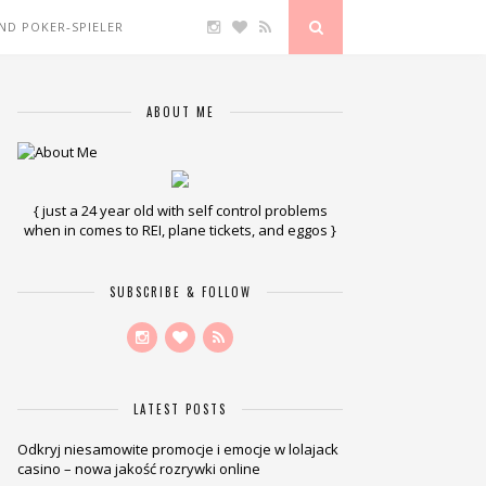
ND POKER‑SPIELER
ABOUT ME
{ just a 24 year old with self control problems
when in comes to REI, plane tickets, and eggos }
SUBSCRIBE & FOLLOW
LATEST POSTS
Odkryj niesamowite promocje i emocje w lolajack
casino – nowa jakość rozrywki online